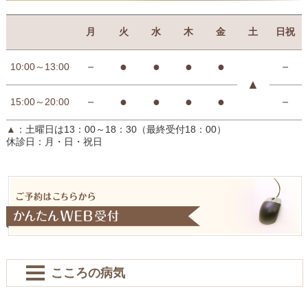
月
火
水
木
金
土
日祝
－
●
●
●
●
－
10:00～13:00
▲
－
●
●
●
●
－
15:00～20:00
▲
：土曜日は13：00～18：30（最終受付18：00）
休診日：月・日・祝日
こころの病気