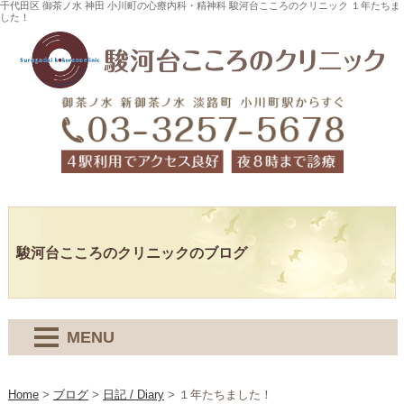
千代田区 御茶ノ水 神田 小川町の心療内科・精神科 駿河台こころのクリニック １年たちま
した！
駿河台こころのクリニックのブログ
MENU
Home
>
ブログ
>
日記 / Diary
>
１年たちました！