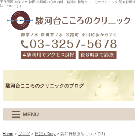
千代田区 御茶ノ水 神田 小川町の心療内科・精神科 駿河台こころのクリニック 認知行動療
法について(1)
駿河台こころのクリニックのブログ
MENU
Home
>
ブログ
>
日記 / Diary
>
認知行動療法について(1)