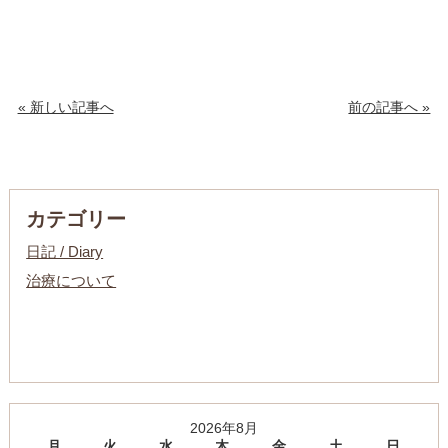
« 新しい記事へ
前の記事へ »
カテゴリー
日記 / Diary
治療について
2026年8月
月
火
水
木
金
土
日