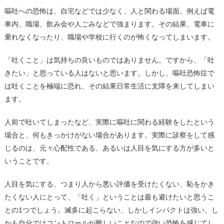
嘔吐への恐怖は、自宅などでは少なく、人と関わる場面、例えば電
車内、職場、飲み会や人ごみなどで強まります。その結果、電車に
乗れなくなったり、職場や学校に行くのが怖くなってしまいます。
「吐くこと」は気持ちの良いものではありません。ですから、「吐
きたい」と思っている人はないと思います。しかし、嘔吐恐怖症で
は吐くことを極端に恐れ、その結果日常生活に支障を来してしまい
ます。
人前で吐いてしまったなど、実際に嘔吐に関わる経験をしたという
場合と、何もきっかけがない場合があります。実際に診察をして感
じるのは、元々心配性である、あるいは人目を気にする方が多いと
いうことです。
人目を気にする、つまり人から悪い評価を受けたくない、恥をかき
たくない人にとって、「吐く」ということは最も避けたいと思うこ
との1つでしょう。滅多に起こらない、しかしインパクトは強い、し
かも自分ではコントロールが難しいことなので強い恐怖を感じてし