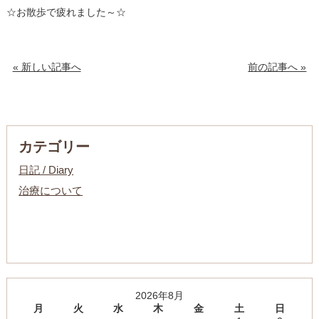
☆お散歩で疲れました～☆
« 新しい記事へ
前の記事へ »
カテゴリー
日記 / Diary
治療について
2026年8月
月
火
水
木
金
土
日