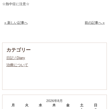
☆熱中症に注意☆
« 新しい記事へ
前の記事へ »
カテゴリー
日記 / Diary
治療について
2026年8月
月
火
水
木
金
土
日