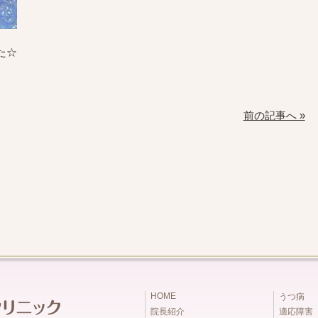
た☆
前の記事へ »
HOME
うつ病
院長紹介
適応障害